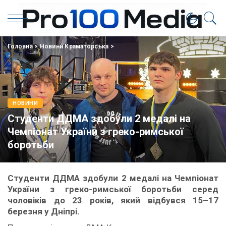
Головна
>
Новини Краматорська
>
НОВИНИ
Студенти ДДМА здобули 2 медалі на
Чемпіонат України з греко-римської
боротьби
Студенти ДДМА здобули 2 медалі на Чемпіонат
України з греко-римської боротьби серед
чоловіків до 23 років, який відбувся 15–17
березня у Дніпрі.