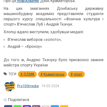
Про це
повідомляє
ДМА Краматорськ.
На цих змаганнях Донбаську державну
машинобудівну академію представляли студенти
першого курсу спеціальності «Фізична культура і
спорт» В’ячеслав Луб і Андрій Ткачук.
Хлопці вдало виступили, здобувши медалі:
В’ячеслав виборов «золото»;
Андрій – «бронзу».
До того ж, Андрію Ткачуку було присвоєно звання
майстра спорту України.
ТЕГИ
ДДМА
Краматорськ
спорт
Pro100media
19.03.2024
Поділитися