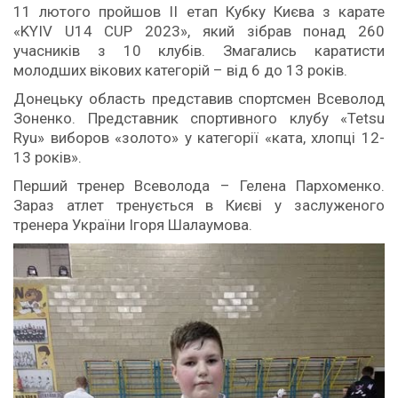
11 лютого пройшов ІI етап Кубку Києва з карате
«KYIV U14 CUP 2023», який зібрав понад 260
учасників з 10 клубів. Змагались каратисти
молодших вікових категорій – від 6 до 13 років.
Донецьку область представив спортсмен Всеволод
Зоненко. Представник спортивного клубу «Tetsu
Ryu» виборов «золото» у категорії «ката, хлопці 12-
13 років».
Перший тренер Всеволода – Гелена Пархоменко.
Зараз атлет тренується в Києві у заслуженого
тренера України Ігоря Шалаумова.