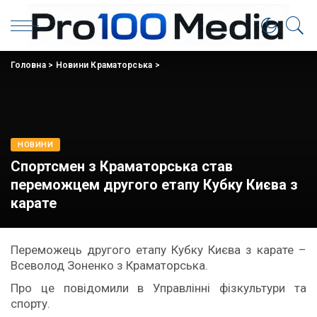
Головна
>
Новини Краматорська
>
НОВИНИ
Спортсмен з Краматорська став
переможцем другого етапу Кубку Києва з
карате
Переможець другого етапу Кубку Києва з карате –
Всеволод Зоненко з Краматорська.
Про це повідомили в Управлінні фізкультури та
спорту.