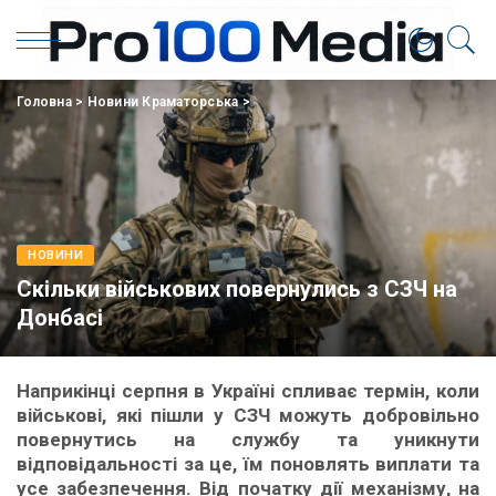
Головна
>
Новини Краматорська
>
НОВИНИ
Скільки військових повернулись з СЗЧ на
Донбасі
Наприкінці серпня в Україні спливає термін, коли
військові, які пішли у СЗЧ можуть добровільно
повернутись на службу та уникнути
відповідальності за це, їм поновлять виплати та
усе забезпечення. Від початку дії механізму, на