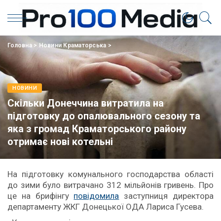
Головна
>
Новини Краматорська
>
НОВИНИ
Скільки Донеччина витратила на
підготовку до опалювального сезону та
яка з громад Краматорського району
отримає нові котельні
На підготовку комунального господарства області
до зими було витрачано 312 мільйонів гривень. Про
це на брифінгу
повідомила
заступниця директора
департаменту ЖКГ Донецької ОДА Лариса Гусева.