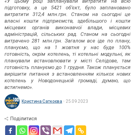
«У цьому році запланували витратити на всю
підготовку, а це 5421 об’єкт, було заплановано
витратити 312,4 млн.грн. Станом на сьогодні це
власні кошти підприємств, здебільшого і кошти
місцевих органів виконавчої влади, місцевих
адміністрацій, сільських рад. Станом на сьогодні
витрачено 281 млн.грн. Загалом все іде по плану,
плануємо, що на 1 жовтня у нас буде 100%
готовність, окрім котелень, ті котельні модульні, як
планували встановлювати у місті Селідове, там
готовність плануємо до 1 грудня. Також планується
вирішити питання з встановленням кількох нових
котелень у Новодонецькій громаді, думаю, що
встигнемо».
Кристина Саткоєва
25.09.2023
Поділитися