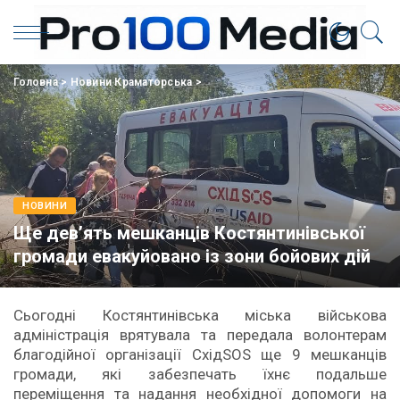
Головна
>
Новини Краматорська
>
НОВИНИ
Ще дев’ять мешканців Костянтинівської
громади евакуйовано із зони бойових дій
Сьогодні Костянтинівська міська військова
адміністрація врятувала та передала волонтерам
благодійної організації СхідSOS ще 9 мешканців
громади, які забезпечать їхнє подальше
переміщення та надання необхідної допомоги на