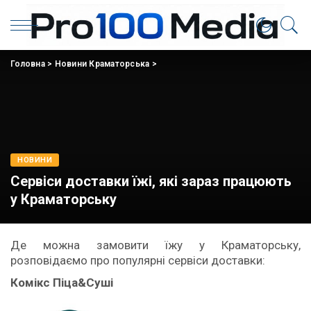
Головна
>
Новини Краматорська
>
НОВИНИ
Сервіси доставки їжі, які зараз працюють
у Краматорську
Де можна замовити їжу у Краматорську,
розповідаємо про популярні сервіси доставки:
Комікс
Піца
&
Суші