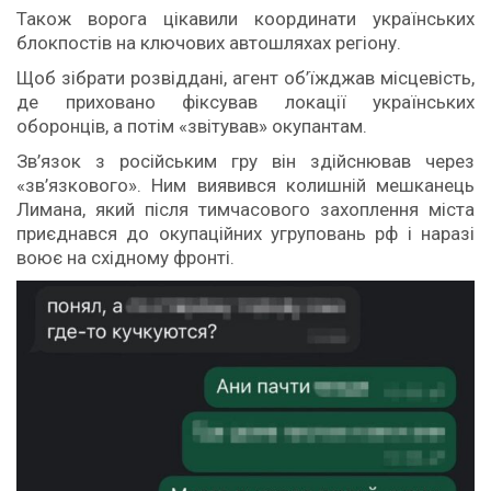
Також ворога цікавили координати українських
блокпостів на ключових автошляхах регіону.
Щоб зібрати розвіддані, агент об’їжджав місцевість,
де приховано фіксував локації українських
оборонців, а потім «звітував» окупантам.
Зв’язок з російським гру він здійснював через
«зв’язкового». Ним виявився колишній мешканець
Лимана, який після тимчасового захоплення міста
приєднався до окупаційних угруповань рф і наразі
воює на східному фронті.