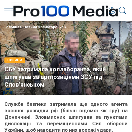
Головна
>
Новини Краматорська
>
НОВИНИ
СБУ затримала коллаборанта, який
шпигував за артпозиціями ЗСУ під
Слов’янськом
Служба безпеки затримала ще одного агента
воєнної розвідки рф (більш відомої як гру) на
Донеччині. Зловмисник шпигував за пунктами
дислокації та переміщеннями Сил оборони
України, щоб наводити по них ворожі удари.