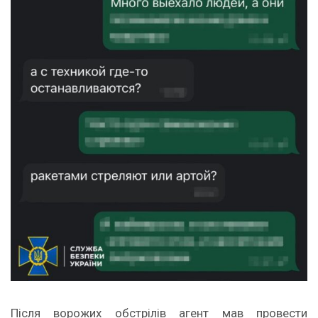
Після ворожих обстрілів агент мав провести