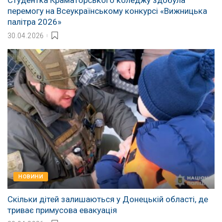
Студентка Краматорського коледжу здобула
перемогу на Всеукраїнському конкурсі «Вижницька
палітра 2026»
30.04.2026
НОВИНИ
Скільки дітей залишаються у Донецькій області, де
триває примусова евакуація