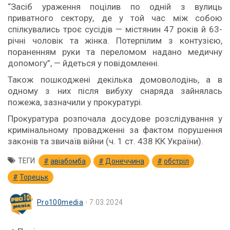
“Засіб ураження поцілив по одній з вулиць
приватного сектору, де у той час між собою
спілкувались троє сусідів — містянин 47 років й 63-
річні чоловік та жінка. Потерпілим з контузією,
пораненням руки та переломом надано медичну
допомогу”, — йдеться у повідомленні.
Також пошкоджені декілька домоволодінь, а в
одному з них після вибуху снаряда зайнялась
пожежа, зазначили у прокуратурі.
Прокуратура розпочала досудове розслідування у
кримінальному провадженні за фактом порушення
законів та звичаїв війни (ч. 1 ст. 438 КК України).
ТЕГИ
авіабомба
Донеччина
обстріл
Торецьк
Pro100media
7.03.2024