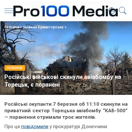
Головна
>
Новини Краматорська
>
НОВИНИ
Російські військові скинули авіабомбу на
Торецьк, є поранені
Російські окупанти 7 березня об 11:10 скинули на
приватний сектор Торецька авіабомбу “КАБ-500”
— поранення отримали троє жителів.
Про це
повідомили
у прокуратурі Донеччини.