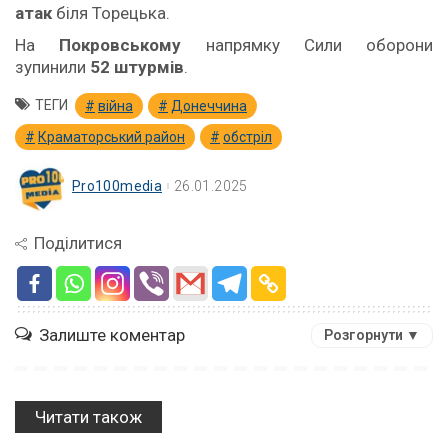
атак
біля Торецька.
На
Покровському
напрямку Сили оборони
зупинили
52 штурмів
.
ТЕГИ
війна
Донеччина
Краматорський район
обстріл
Pro100media
26.01.2025
Поділитися
Залиште коментар
Розгорнути ▼
Читати також