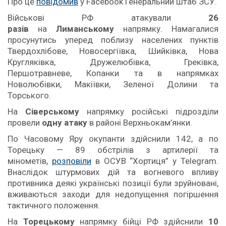
Про це
повідомив
у Facebook Генеральний штаб ЗСУ.
Військові РФ атакували
26
разів
на
Лиманському
напрямку. Намагалися
просунутись уперед поблизу населених пунктів
Твердохлібове, Новосергіївка, Шийківка, Нова
Кругляківка, Дружелюбівка, Греківка,
Першотравневе, Копанки та в напрямках
Новолюбівки, Макіївки, Зеленої Долини та
Торського.
На
Сіверському
напрямку російські підрозділи
провели
одну атаку
в районі Верхньокам’янки.
По Часовому Яру окупанти здійснили 142, а по
Торецьку — 89 обстрілів з артилерії та
мінометів,
розповіли
в ОСУВ “Хортиця” у Telegram.
Внаслідок штурмових дій та вогневого впливу
противника деякі українські позиції були зруйновані,
вживаються заходи для недопущення погіршення
тактичного положення.
На
Торецькому
напрямку бійці РФ здійснили
10