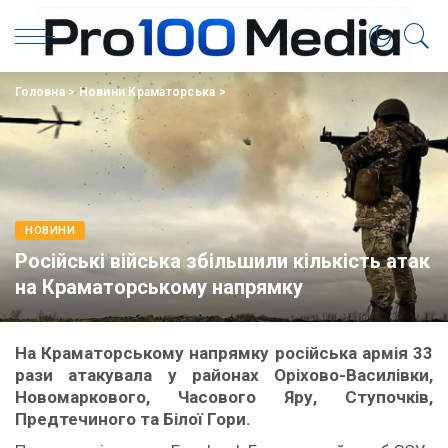
Головна
>
Новини Краматорська
>
НОВИНИ
Російські війська збільшили кількість атак
на Краматорському напрямку
На Краматорському напрямку російська армія 33
рази атакувала у районах Оріхово-Василівки,
Новомаркового, Часового Яру, Ступочків,
Предтечиного та Білої Гори.