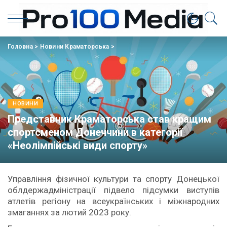
Головна
>
Новини Краматорська
>
НОВИНИ
Представник Краматорська став кращим
спортсменом Донеччини в категорії
«Неолімпійські види спорту»
Управління фізичної культури та спорту Донецької
облдержадміністрації підвело підсумки виступів
атлетів регіону на всеукраїнських і міжнародних
змаганнях за лютий 2023 року.