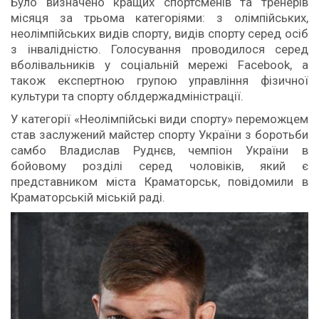
Було визначено кращих спортсменів та тренерів
місяця за трьома категоріями: з олімпійських,
неолімпійських видів спорту, видів спорту серед осіб
з інвалідністю. Голосування проводилося серед
вболівальників у соціальній мережі Facebook, а
також експертною групою управління фізичної
культури та спорту облдержадміністрації.
У категорії «Неолімпійські види спорту» переможцем
став заслужений майстер спорту України з боротьби
самбо Владислав Руднєв, чемпіон України в
бойовому розділі серед чоловіків, який є
представником міста Краматорськ, повідомили в
Краматорській міській раді.