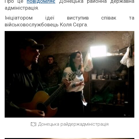
Про це
повідомляє
Донецька районна державна
адміністрація.
Ініціатором ідеї виступив співак та
військовослужбовець Коля Сєрга.
Донецька райдержадміністрація