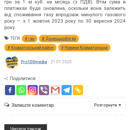
грн за 1 м куб. на місяць (з ПДВ). Втім сума в
платіжках буде оновлена, оскільки вона залежить
від споживання газу впродовж минулого газового
року — з 1 жовтня 2023 року по 30 вересня 2024
року.
ТЕГИ
газ
Донецькоблгаз
Краматорський район
Новини Краматорська
Pro100media
21.01.2025
Поділитися
Залиште коментар
Розгорнути ▼
Читати також