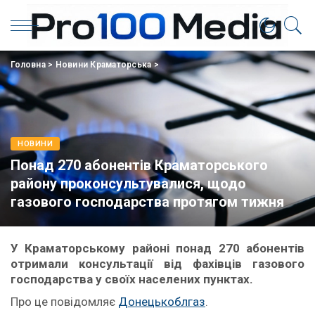
Головна
>
Новини Краматорська
>
НОВИНИ
Понад 270 абонентів Краматорського
району проконсультувалися, щодо
газового господарства протягом тижня
У Краматорському районі понад 270 абонентів
отримали консультації від фахівців газового
господарства у своїх населених пунктах.
Про це повідомляє
Донецькоблгаз
.