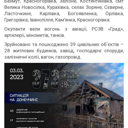
Бахмут, Красногорівка, Залізне, Костянтинівка, смт
Велика Новосілка, Курахівка, селах Зоряне, Сєверне,
Ласточкине, Карлівка, Богоявленка, Орлівка,
Григорівка, Іванопілля, Кам’янка, Красногорівка.
Окупанти вели вогонь з авіації, РСЗВ «Град»,
артилерії, мінометів, танків.
Зруйновано та пошкоджено 39 цивільних об‘єктів –
28 житлових будинків, завод, господарчі споруди,
залізничні колії, вагон, газопровід.