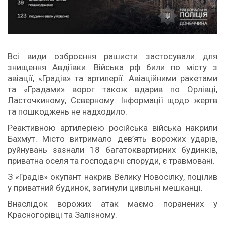
Всі види озброєння рашисти застосували для
знищення Авдіївки. Війська рф били по місту з
авіації, «Градів» та артилерії. Авіаційними ракетами
та «Градами» ворог також вдарив по Орлівці,
Ласточкиному, Сєверному. Інформації щодо жертв
та пошкоджень не надходило.
Реактивною артилерією російська війська накрили
Бахмут. Місто витримало дев’ять ворожих ударів,
руйнувань зазнали 18 багатоквартирних будинків,
приватна оселя та господарчі споруди, є травмовані.
З «Градів» окупант накрив Велику Новосілку, поцілив
у приватний будинок, загинули цивільні мешканці.
Внаслідок ворожих атак маємо поранених у
Красногорівці та Залізному.