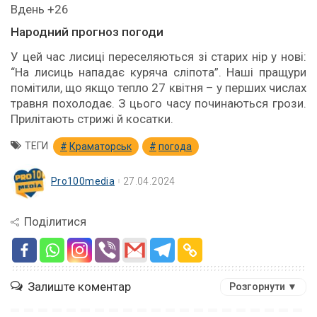
Вдень +26
Народний прогноз погоди
У цей час лисиці переселяються зі старих нір у нові:
“На лисиць нападає куряча сліпота”. Наші пращури
помітили, що якщо тепло 27 квітня – у перших числах
травня похолодає. З цього часу починаються грози.
Прилітають стрижі й косатки.
ТЕГИ
Краматорськ
погода
Pro100media
27.04.2024
Поділитися
Залиште коментар
Розгорнути ▼