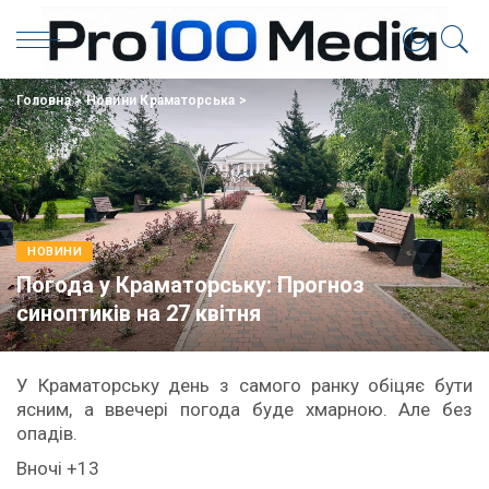
Головна
>
Новини Краматорська
>
НОВИНИ
Погода у Краматорську: Прогноз
синоптиків на 27 квітня
У Краматорську день з самого ранку обіцяє бути
ясним, а ввечері погода буде хмарною. Але без
опадів.
Вночі +13