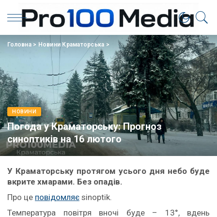
Головна
>
Новини Краматорська
>
НОВИНИ
Погода у Краматорську: Прогноз
синоптиків на 16 лютого
У Краматорську протягом усього дня небо буде
вкрите хмарами. Без опадів.
Про це
повідомляє
sinoptik.
Температура повітря вночі буде – 13°, вдень