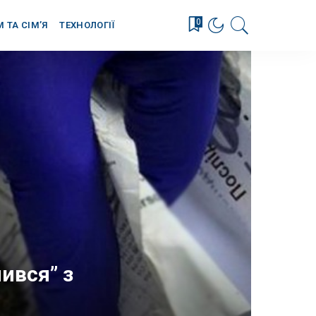
0
М ТА СІМ’Я
ТЕХНОЛОГІЇ
ився” з