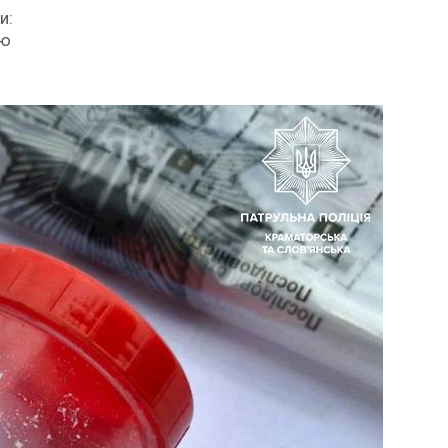
и:
ою