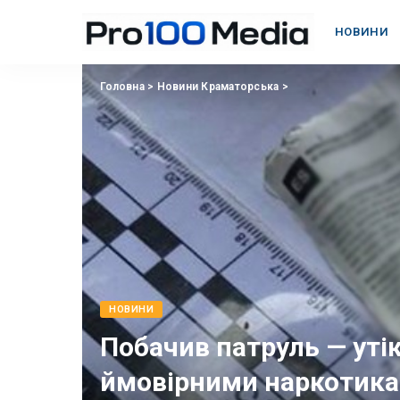
НОВИНИ
Головна
>
Новини Краматорська
>
НОВИНИ
Побачив патруль — утік
ймовірними наркотик