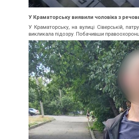
У Краматорську виявили чоловіка з речов
У Краматорську, на вулиці Сіверській, патр
викликала підозру. Побачивши правоохоронці