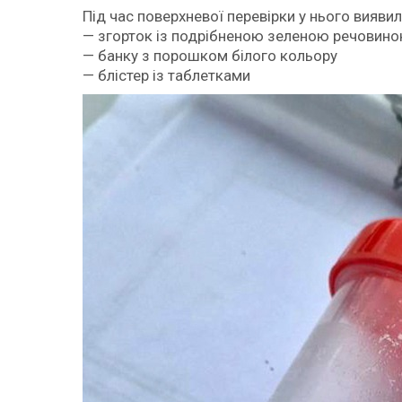
Під час поверхневої перевірки у нього виявил
— згорток із подрібненою зеленою речовин
— банку з порошком білого кольору
— блістер із таблетками