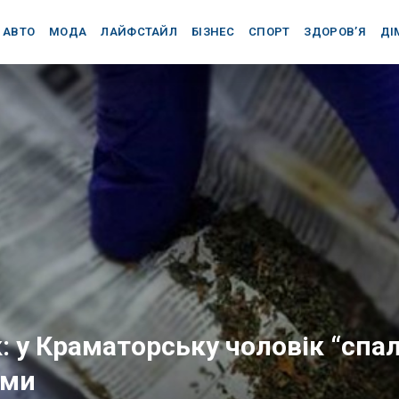
АВТО
МОДА
ЛАЙФСТАЙЛ
БІЗНЕС
СПОРТ
ЗДОРОВ’Я
ДІ
: у Краматорську чоловік “спал
ами