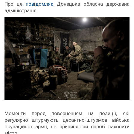
Про це
повідомляє
Донецька обласна державна
адміністрація.
Моменти перед поверненням на позиції, які
регулярно штурмують десантно-штурмові війська
окупаційної армії, не припиняючи спроб захопити
місто.