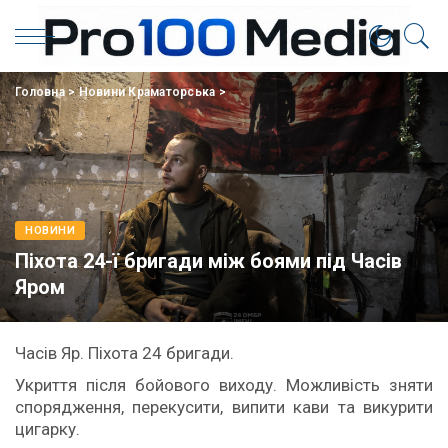
Головна
>
Новини Краматорська
>
НОВИНИ
Піхота 24-ї бригади між боями під Часів
Яром
Часів Яр. Піхота 24 бригади.
Укриття після бойового виходу. Можливість зняти
спорядження, перекусити, випити кави та викурити
цигарку.