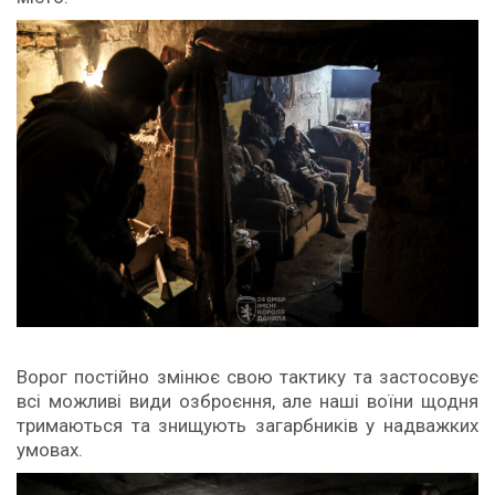
Ворог постійно змінює свою тактику та застосовує
всі можливі види озброєння, але наші воїни щодня
тримаються та знищують загарбників у надважких
умовах.