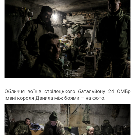
Обличчя воїнів стрілецького батальйону 24 ОМБр
імені короля Данила між боями — на фото.