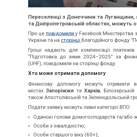
Переселенці з Донеччини та Луганщини, як
та Дніпропетровській областях, можуть 
Про це
повідомили
у Facebook Міністерства 
України та на
сторінці
благодійного фонду “
Гроші надають для компенсації платежів 
“Підготовка до зими 2024–2025” за фінан
(UHF), повідомили на сторінці фонду.
Хто може отримати допомогу
Фінансову допомогу можуть отримати в
містах
Запоріжжя
та
Харків
, Білозерські
також Апостолівській та Зеленодольській г
Подати заявку можуть певні категорії ВПО:
Одинокі голови домогосподарств та/або жін
Особи з інвалідністю;
Особи старшого віку (60+);