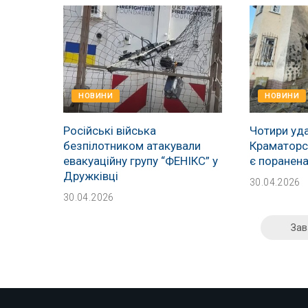
НОВИНИ
НОВИНИ
Російські війська
Чотири уда
безпілотником атакували
Краматорсь
евакуаційну групу “ФЕНІКС” у
є поранен
Дружківці
30.04.2026
30.04.2026
Зав