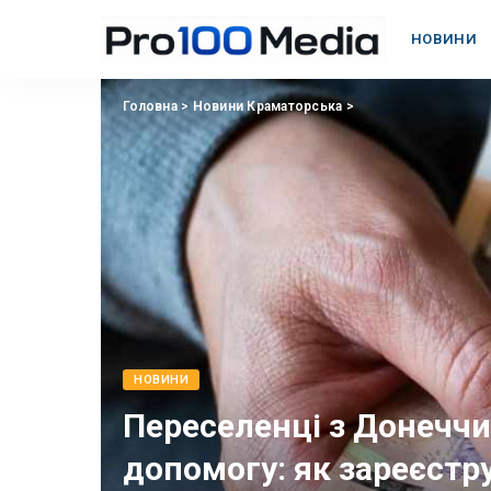
НОВИНИ
Головна
>
Новини Краматорська
>
НОВИНИ
Переселенці з Донечч
допомогу: як зареєстр