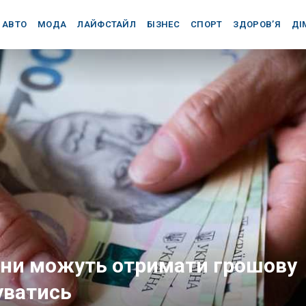
АВТО
МОДА
ЛАЙФСТАЙЛ
БІЗНЕС
СПОРТ
ЗДОРОВ’Я
ДІ
ини можуть отримати грошову
уватись