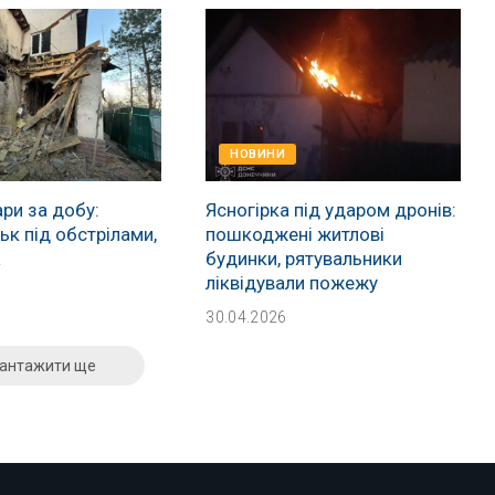
НОВИНИ
ри за добу:
Ясногірка під ударом дронів:
к під обстрілами,
пошкоджені житлові
а
будинки, рятувальники
ліквідували пожежу
30.04.2026
антажити ще