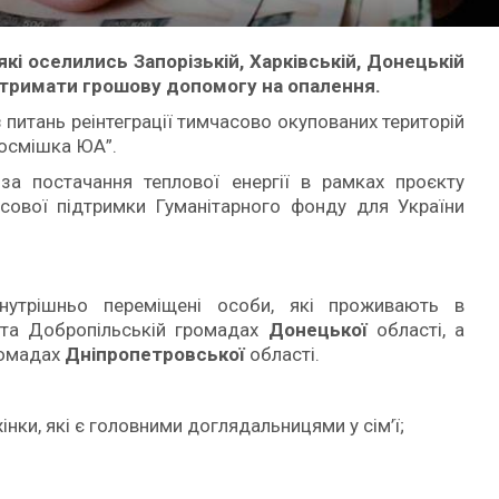
і оселились Запорізькій, Харківській, Донецькій
отримати грошову допомогу на опалення.
з питань реінтеграції тимчасово окупованих територій
Посмішка ЮА”.
за постачання теплової енергії в рамках проєкту
сової підтримки Гуманітарного фонду для України
нутрішньо переміщені особи, які проживають в
й та Добропільській громадах
Донецької
області, а
ромадах
Дніпропетровської
області.
ки, які є головними доглядальницями у сім’ї;