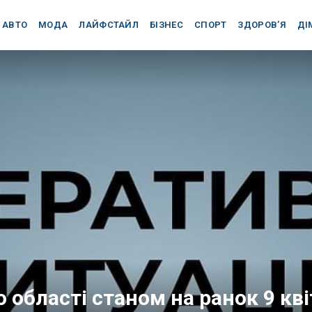
АВТО
МОДА
ЛАЙФСТАЙЛ
БІЗНЕС
СПОРТ
ЗДОРОВ’Я
ДІ
 області станом на ранок 9 кв