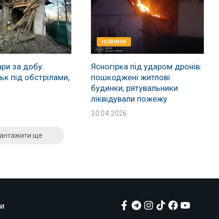
НОВИНИ
ри за добу:
Ясногірка під ударом дронів:
к під обстрілами,
пошкоджені житлові
а
будинки, рятувальники
ліквідували пожежу
30.04.2026
антажити ще
и