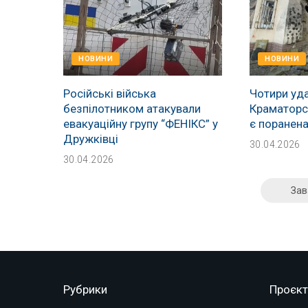
НОВИНИ
НОВИНИ
Російські війська
Чотири уда
безпілотником атакували
Краматорсь
евакуаційну групу “ФЕНІКС” у
є поранен
Дружківці
30.04.2026
30.04.2026
Зав
Рубрики
Проєкт