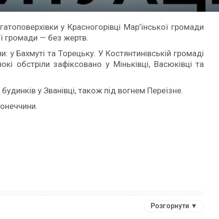
топоверхівки у Красногорівці Мар’їнської громади
ої громади — без жертв.
: у Бахмуті та Торецьку. У Костянтинівській громаді
кі обстріли зафіксовано у Міньківці, Васюківці та
динків у Званівці, також під вогнем Переїзне.
Донеччини.
Розгорнути ▼