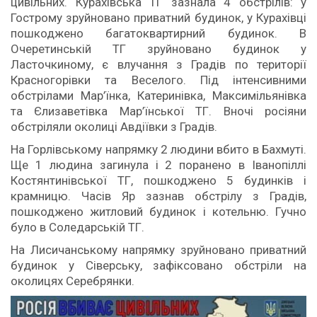
цивільних. Курахівська ТГ зазнала 4 обстрілів: у
Гострому зруйновано приватний будинок, у Курахівці
пошкоджено багатоквартирний будинок. В
Очеретинській ТГ зруйновано будинок у
Ласточкиному, є влучання з Градів по території
Красногорівки та Веселого. Під інтенсивними
обстрілами Мар’їнка, Катеринівка, Максимільянівка
та Єлизаветівка Мар’їнської ТГ. Вночі росіяни
обстріляли околиці Авдіївки з Градів.
На Горлівському напрямку 2 людини вбито в Бахмуті.
Ще 1 людина загинула і 2 поранено в Іванопіллі
Костянтинівської ТГ, пошкоджено 5 будинків і
крамницю. Часів Яр зазнав обстрілу з Градів,
пошкоджено житловий будинок і котельню. Гучно
було в Соледарській ТГ.
На Лисичанському напрямку зруйновано приватний
будинок у Сіверську, зафіксовано обстріли на
околицях Серебрянки.