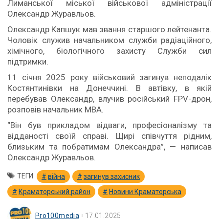
Лиманської міської військової адміністрації
Олександр Журавльов.
Олександр Капшук мав звання старшого лейтенанта.
Чоловік служив начальником служби радіаційного,
хімічного, біологічного захисту Служби сил
підтримки.
11 січня 2025 року військовий загинув неподалік
Костянтинівки на Донеччині. В автівку, в якій
перебував Олександр, влучив російський FPV-дрон,
розповів начальник МВА.
“Він був прикладом відваги, професіоналізму та
відданості своїй справі. Щирі співчуття рідним,
близьким та побратимам Олександра”, — написав
Олександр Журавльов.
ТЕГИ
війна
загинув захисник
Краматорський район
Новини Краматорська
Pro100media
17.01.2025