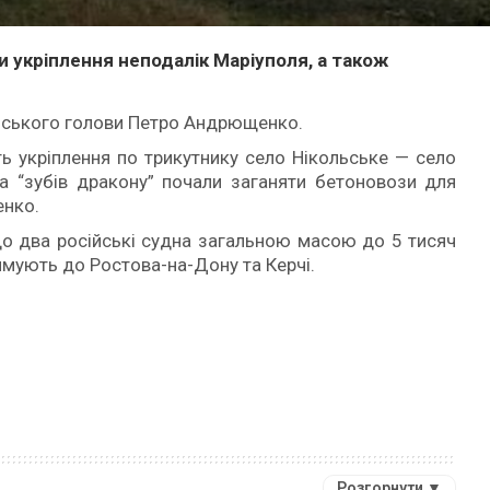
 укріплення неподалік Маріуполя, а також
іського голови Петро Андрющенко.
ть укріплення по трикутнику село Нікольське — село
та “зубів дракону” почали заганяти бетоновози для
енко.
що два російські судна загальною масою до 5 тисяч
ямують до Ростова-на-Дону та Керчі.
Розгорнути ▼