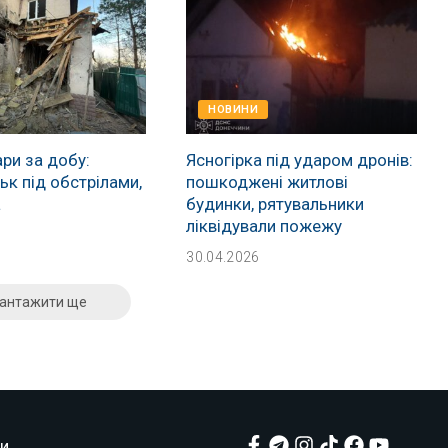
НОВИНИ
ри за добу:
Ясногірка під ударом дронів:
к під обстрілами,
пошкоджені житлові
а
будинки, рятувальники
ліквідували пожежу
30.04.2026
антажити ще
и