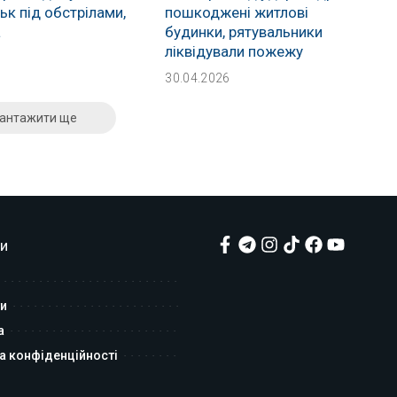
к під обстрілами,
пошкоджені житлові
а
будинки, рятувальники
ліквідували пожежу
30.04.2026
антажити ще
и
и
а
а конфіденційності