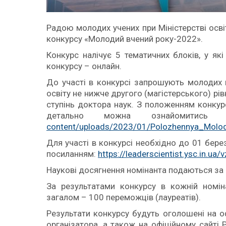
Радою молодих учених при Міністерстві осв
конкурсу «Молодий вчений року-2022».
Конкурс налічує 5 тематичних блоків, у як
конкурсу – онлайн.
До участі в конкурсі запрошують молодих 
освіту не нижче другого (магістерського) рів
ступінь доктора наук. З положенням конкурс
детально можна ознайомитис
content/uploads/2023/01/Polozhennya_Molod
Для участі в конкурсі необхідно до 01 бере
посиланням:
https://leaderscientist.ysc.in.ua/
Наукові досягнення номінанта подаються за з
За результатами конкурсу в кожній номін
загалом – 100 переможців (лауреатів).
Результати конкурсу будуть оголошені на о
організатора, а також на офіційному сайті 