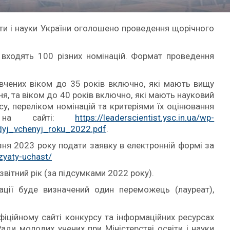
іти і науки України оголошено проведення щорічного
і входять 100 різних номінацій. Формат проведення
вчених віком до 35 років включно, які мають вищу
ня, та віком до 40 років включно, які мають науковий
у, переліком номінацій та критеріями їх оцінювання
ь на сайті:
https://leaderscientist.ysc.in.ua/wp-
yj_vchenyj_roku_2022.pdf
.
зня 2023 року подати заявку в електронній формі за
vzyaty-uchast/
вітний рік (за підсумками 2022 року).
ації буде визначений один переможець (лауреат),
фіційному сайті конкурсу та інформаційних ресурсах
Ради молодих учених при Міністерстві освіти і науки