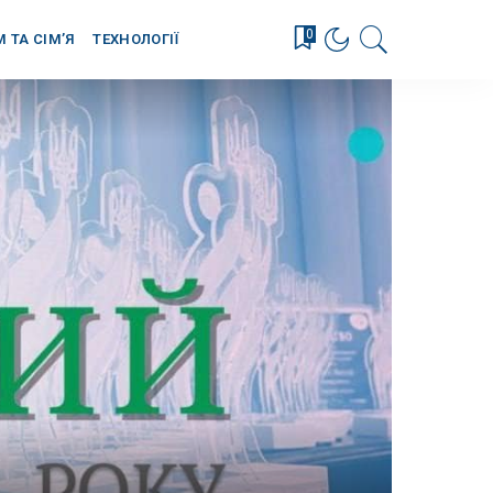
0
М ТА СІМ’Я
ТЕХНОЛОГІЇ