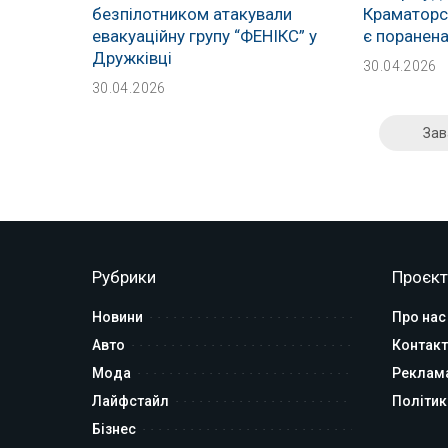
безпілотником атакували
Краматорсь
евакуаційну групу “ФЕНІКС” у
є поранен
Дружківці
30.04.2026
30.04.2026
Зав
Рубрики
Проєкт
Новини
Про нас
Авто
Контакт
Мода
Реклам
Лайфстайл
Політик
Бізнес