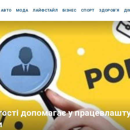
АВТО
МОДА
ЛАЙФСТАЙЛ
БІЗНЕС
СПОРТ
ЗДОРОВ’Я
ДІ
ості допомагає у працевлашту
и