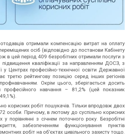
ботодавців отримали компенсацію витрат на оплату
переміщених осіб (відповідно до постанови Кабінету
кож в цей період 409 безробітних отримали послуги з
о підвищення кваліфікації за направленням ДОСЗ, з
ї у Центрах професійно-технічної освіти Державної
ає третю рейтингову позицію серед інших регіонів
профнавчанням. Окрім цього, зберігається досить
я професійного навчання – 81,2% (цей показник
49,1%).
ьно корисних робіт пошукачів. Тільки впродовж двох
672 особи. Причому, в лютому до суспільно корисних
х у порівнянні з січнем поточного року. Безробітні
риття, забезпеченням функціонування пунктів
емонтних робіт на об’єктах цивільного захисту тощо.