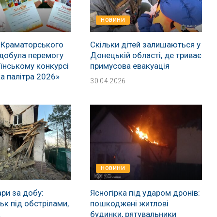
НОВИНИ
 Краматорського
Скільки дітей залишаються у
добула перемогу
Донецькій області, де триває
їнському конкурсі
примусова евакуація
а палітра 2026»
30.04.2026
НОВИНИ
ри за добу:
Ясногірка під ударом дронів:
к під обстрілами,
пошкоджені житлові
а
будинки, рятувальники