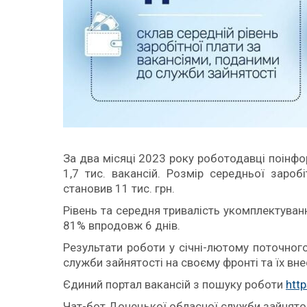
За два місяці 2023 року роботодавці поінф
1,7 тис. вакансій. Розмір середньої заро
становив 11 тис. грн.
Рівень та середня тривалість укомплектуванн
81% впродовж 6 днів.
Результати роботи у січні-лютому поточног
служби зайнятості на своєму фронті та їх вне
Єдиний портал вакансій з пошуку роботи
http
Чат-бот Донецької обласної служби зайнято