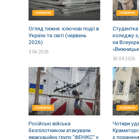
НОВИНИ
НОВИНИ
Огляд тижня: ключові події в
Студентка
Україні та світі (червень
коледжу з
2026)
на Всеукра
«Вижницьк
3.06.2026
30.04.2026
НОВИНИ
НОВИНИ
Російські війська
Чотири уда
безпілотником атакували
Краматорсь
евакуаційну групу “ФЕНІКС” у
є поранен