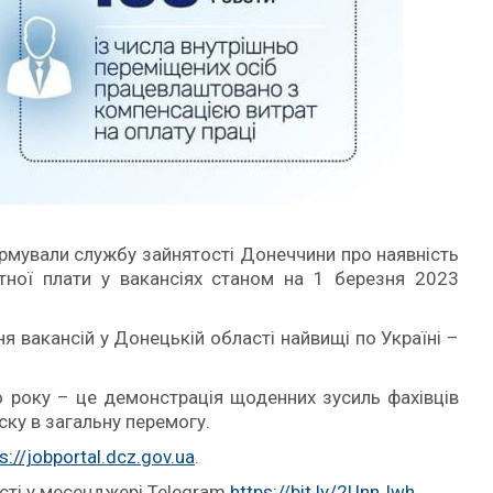
ормували службу зайнятості Донеччини про наявність
бітної плати у вакансіях станом на 1 березня 2023
я вакансій у Донецькій області найвищі по Україні –
о року – це демонстрація щоденних зусиль фахівців
ску в загальну перемогу.
s://jobportal.dcz.gov.ua
.
сті у месенджері Telegram
https://bit.ly/2UnnJwh
.