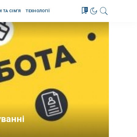
0
М ТА СІМ’Я
ТЕХНОЛОГІЇ
ванні