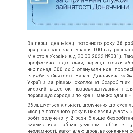
За перші два місяці поточного року 38 ро
праці за працевлаштування 100 внутрішньо 
Міністрів України від 20.03.2022 №331). Та
професійної підготовки, перепідготовки аб
них понад 300 осіб опанували нові професі
служби зайнятості. Наразі Донеччина займ
України за рівнем охоплення безробітних 
високий відсоток працевлаштування післ
перевищує середній по країні майже вдвічі – 
Збільшується кількість долучених до суспіл
місяців поточного року в них взяли участь 
робіт залучено у 2 рази більше безробітни
займаються облаштуванням об’єктів ук
незламності, заготівлею дров, виконанням р