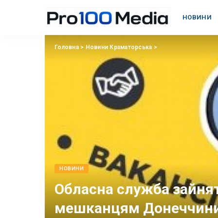
НОВИНИ
Головна
>
Новини Краматорська
>
НОВИНИ
Обласна служба зайнят
мешканцям Донеччин