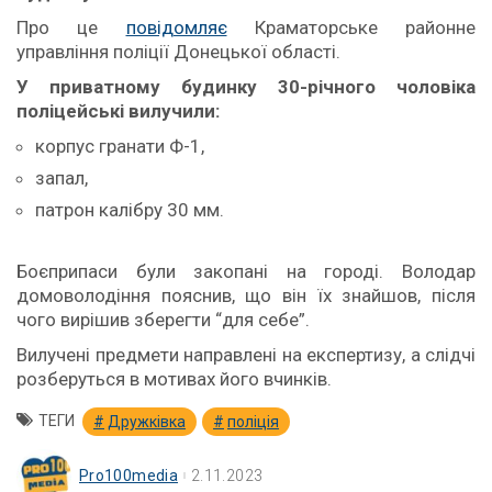
Про це
повідомляє
Краматорське районне
управління поліції Донецької області.
У
приватному будинку 30-річного чоловіка
поліцейські вилучили:
корпус гранати Ф-1,
запал,
патрон калібру 30 мм.
Боєприпаси були закопані на городі. Володар
домоволодіння пояснив, що він їх знайшов, після
чого вирішив зберегти “для себе”.
Вилучені предмети направлені на експертизу, а слідчі
розберуться в мотивах його вчинків.
ТЕГИ
Дружківка
поліція
Pro100media
2.11.2023