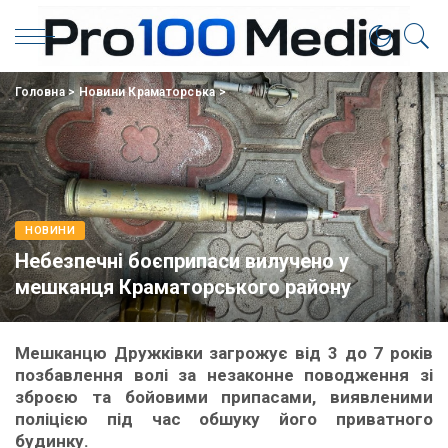
Головна
>
Новини Краматорська
>
НОВИНИ
Небезпечні боєприпаси вилучено у
мешканця Краматорського району
Мешканцю Дружківки загрожує від 3 до 7 років
позбавлення волі за незаконне поводження зі
зброєю та бойовими припасами, виявленими
поліцією під час обшуку його приватного
будинку.