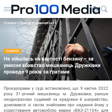
Головна
>
Новини Краматорська
>
НОВИНИ
Не зійшлись на вартості бензину – за
умисне вбивство мешканець Дружківки
проведе 9 років за ґратами
Прокурорами у суді встановлено, що 9 квітня 2022
року 31-річний мешканець м. Дружківки, раніше
неодноразово судимий за крадіжки й шахрайство,
домовився зі своїм знайомим про надання йому у
користування автомобілю марки «ВАЗ-21104» для