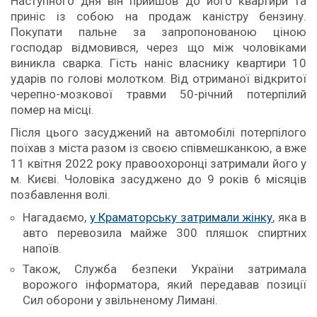
Наступного дня він прийшов до його квартири та
приніс із собою на продаж каністру бензину.
Покупати пальне за запропонованою ціною
господар відмовився, через що між чоловіками
виникла сварка. Гість наніс власнику квартири 10
ударів по голові молотком. Від отриманої відкритої
черепно-мозкової травми 50-річний потерпілий
помер на місці.
Після цього засуджений на автомобілі потерпілого
поїхав з міста разом із своєю співмешканкою, а вже
11 квітня 2022 року правоохоронці затримали його у
м. Києві. Чоловіка засуджено до 9 років 6 місяців
позбавлення волі.
Нагадаємо,
у Краматорську затримали жінку
, яка в
авто перевозила майже 300 пляшок спиртних
напоїв.
Також, Служба безпеки України затримала
ворожого інформатора, який передавав позиції
Сил оборони у звільненому Лимані.