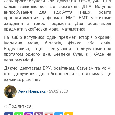
«За» проголосували 285 депутатів. Отже, учні 11-х
класів звільняються від складання ДПА. Вступне
випробування для здобуття вищої освіти
проводитиметься у форматі НМТ. НМТ міститиме
завдання з трьох предметів. Два обов’язкові
предмети: українська мова і математика.
На вибір вступника один предмет: історія України,
іноземна мова, біологія, фізика або хімія.
Надважливо, що тестування відбуватиметься
протягом одного дня. Безпека була, є і буде на
першому місці.
Дякую депутатам ВРУ, освітянам, батькам та усім,
хто долучився до обговорення і підтримав це
важливе рішення».
Анна Новицька
23.02.2023
Поділитися