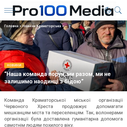
Головна
>
Новини Краматорська
>
НОВИНИ
“Наша команда поруч, ми разом, ми не
залишимо наодинці з бідою”
Команда Краматорської міської організації
Червоного Хреста продовжує допомагати
мешканцям міста та переселенцям. Так, волонерами
організації була доставлена гуманітарна допомога
самотнім людям похилого віку.