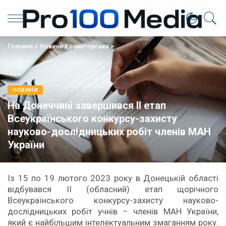
Головна
>
Новини Краматорська
>
НОВИНИ
На Донеччині завершився ІІ етап
Всеукраїнського конкурсу-захисту
науково-дослідницьких робіт членів МАН
України
Із 15 по 19 лютого 2023 року в Донецькій області
відбувався ІІ (обласний) етап щорічного
Всеукраїнського конкурсу-захисту науково-
дослідницьких робіт учнів – членів МАН України,
який є найбільшим інтелектуальним змаганням року.