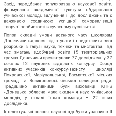
Захід передбачає популяризацію наукової освіти,
формування академічної культури обдарованої
учнівської молоді, залучення її до досліджень та є
важливою сходинкою успішної самореалізації
творчої особистості в сучасному суспільстві.
Попри складні умови воєнного часу школярам
Донеччини вдалося підготувати і представити свої
розробки в галузі науки, техніки та мистецтва. Під
час змагань здобувачі освіти 15 територіальних
громах Донеччини презентували 77 досліджень у 37
секціях 12 наукових відділень конкурсу. Серед
активних учасників конкурсу-захисту – школярі
Покровської, Маріупольської, Бахмутської міських
громад та Великоновосілківської селищної ради.
Традиційно активними були вихованці КПНЗ
«Донецька обласна мала академія наук учнівської
молоді», у складі їхньої команди – 22 юних
дослідника.
Інтелектуальні знання, наукові здобутки учасників ІІ