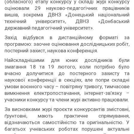
(обласного) етапу конкурсу у складі журі конкурсу
оцінювали 29 науково-педагогічних працівників
вишів, зокрема ДВНЗ «Донецький національний
технічний університет», ДВНЗ «Донбаський
державний педагогічний університет».
Захід відбувся в дистанційному форматі за
програмою: заочне оцінювання дослідницьких робіт,
постерний захист, наукова конференція.
Найскладнішими для юних дослідників були
змагання 18 та 19 лютого, коли потрібно було
вчасно долучитися до постерного захисту та
наукової конференції в секціях, але попри складні
умови воєнного часу – повітряну тривогу, тимчасове
вимкнення електропостачання, інтернет-зв’язку –
учасники конкурсу та члени журі активно працювали.
За висновками журі проєкти конкурсантів змістовні,
ґрунтовні, мають практичне спрямування,
відзначаються самостійністю та оригінальністю. У
багатьох учнівських роботах порушені актуальні