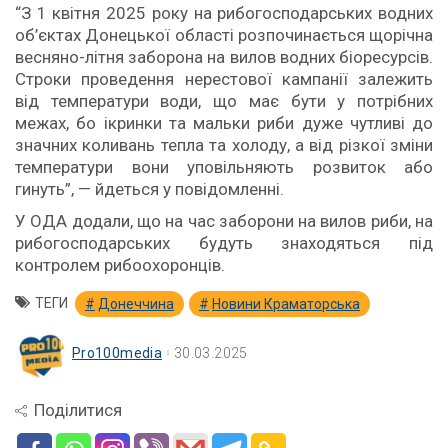
“З 1 квітня 2025 року на рибогосподарських водних
об’єктах Донецької області розпочинається щорічна
весняно-літня заборона на вилов водних біоресурсів.
Строки проведення нерестової кампанії залежить
від температури води, що має бути у потрібних
межах, бо ікринки та мальки риби дуже чутливі до
значних коливань тепла та холоду, а від різкої зміни
температури вони уповільняють розвиток або
гинуть”, — йдеться у повідомленні.
У ОДА додали, що на час заборони на вилов риби, на
рибогосподарських будуть знаходяться під
контролем рибоохоронців.
ТЕГИ
Донеччина
Новини Краматорська
Pro100media
30.03.2025
Поділитися