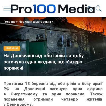
Головна
>
Новини Краматорська
>
НОВИНИ
На Донеччині від обстрілів за добу
загинула одна людина, ще п’ятеро
поранені
Протягом 18 березня від обстрілів з боку армії
РФ на Донеччині загинула одна людина
в Очеретиному та одна поранена. Також
поранення отримали четверо жителів
у Селидовому.