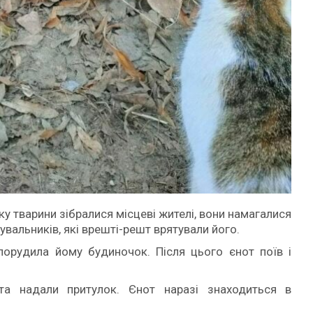
у тварини зібралися місцеві жителі, вони намагалися
увальників, які врешті-решт врятували його.
орудила йому будиночок. Після цього єнот поїв і
 та надали притулок. Єнот наразі знаходиться в