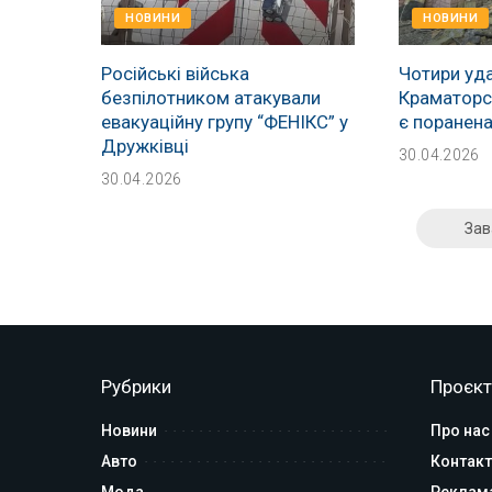
НОВИНИ
НОВИНИ
Російські війська
Чотири уда
безпілотником атакували
Краматорсь
евакуаційну групу “ФЕНІКС” у
є поранен
Дружківці
30.04.2026
30.04.2026
Зав
Рубрики
Проєкт
Новини
Про нас
Авто
Контакт
Мода
Реклам