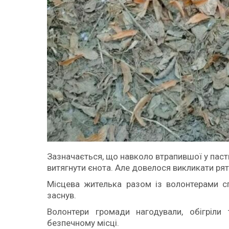
Зазначається, що навколо втрапившої у пастк
витягнути єнота. Але довелося викликати рят
Місцева жителька разом із волонтерами сп
заснув.
Волонтери громади нагодували, обігріли
безпечному місці.