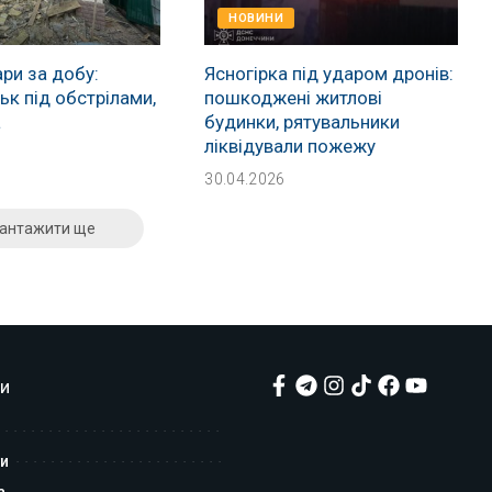
НОВИНИ
ри за добу:
Ясногірка під ударом дронів:
к під обстрілами,
пошкоджені житлові
а
будинки, рятувальники
ліквідували пожежу
30.04.2026
антажити ще
и
и
а