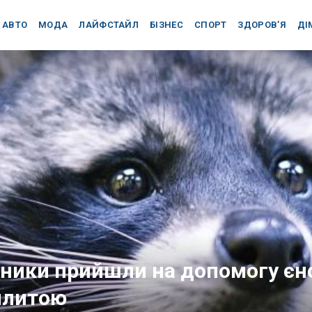
АВТО
МОДА
ЛАЙФСТАЙЛ
БІЗНЕС
СПОРТ
ЗДОРОВ’Я
ДІ
ьники прийшли на допомогу єн
плитою