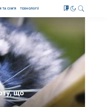
0
М ТА СІМ’Я
ТЕХНОЛОГІЇ
оту, що