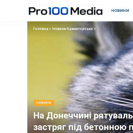
НОВИНИ
Головна
>
Новини Краматорська
>
НОВИНИ
На Донеччині рятувал
застряг під бетонною 