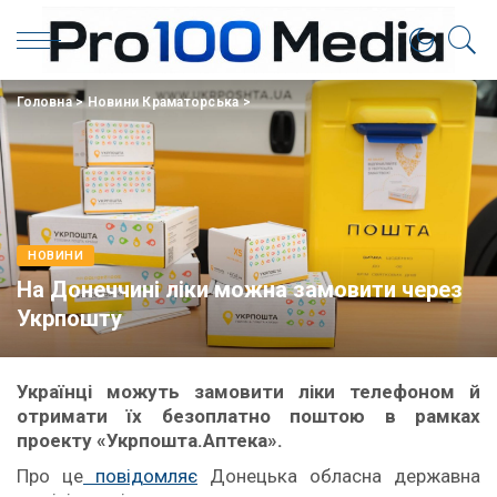
Головна
>
Новини Краматорська
>
НОВИНИ
На Донеччині ліки можна замовити через
Укрпошту
Українці можуть замовити ліки телефоном й
отримати їх безоплатно поштою в рамках
проекту «Укрпошта.Аптека».
Про це
повідомляє
Донецька обласна державна