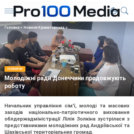
Головна
>
Новини Краматорська
>
НОВИНИ
Молодіжні ради Донеччини продовжують
роботу
Начальник управління сім’ї, молоді та масових
заходів національно-патріотичного виховання
облдержадміністрації Лілія Золкіна зустрілася з
представниками молодіжних рад Андріївської та
Шахівської територіальних громад.