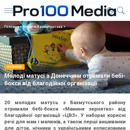
Головна
>
Новини Краматорська
>
НОВИНИ
Молоді матусі з Донеччини отримали бебі-
бокси від благодійної організації
20 молодих матусь з Бахмутського району
отримали бебі-бокси «Мамине зернятко» від
благодійної організації «ЦВЗ». У наборах корисні
речі для мам і малюків, а також перші вишиванки
для діток, нічники з українськими колисковими