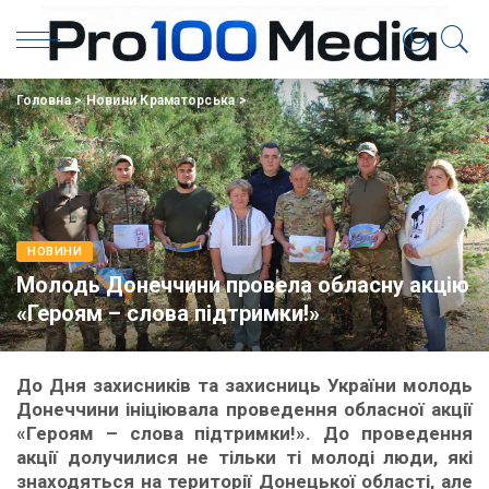
Головна
>
Новини Краматорська
>
НОВИНИ
Молодь Донеччини провела обласну акцію
«Героям – слова підтримки!»
До Дня захисників та захисниць України молодь
Донеччини ініціювала проведення обласної акції
«Героям – слова підтримки!». До проведення
акції долучилися не тільки ті молоді люди, які
знаходяться на території Донецької області, але