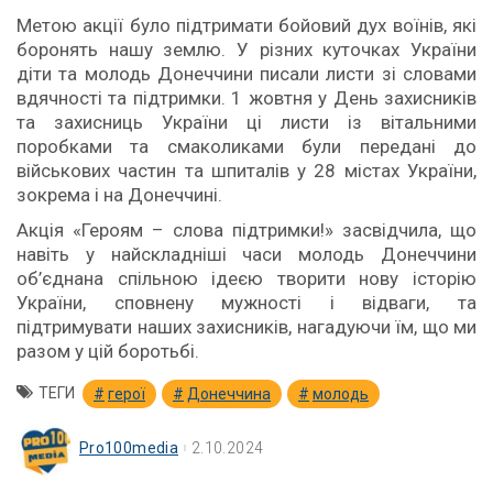
Метою акції було підтримати бойовий дух воїнів, які
боронять нашу землю. У різних куточках України
діти та молодь Донеччини писали листи зі словами
вдячності та підтримки. 1 жовтня у День захисників
та захисниць України ці листи із вітальними
поробками та смаколиками були передані до
військових частин та шпиталів у 28 містах України,
зокрема і на Донеччині.
Акція «Героям – слова підтримки!» засвідчила, що
навіть у найскладніші часи молодь Донеччини
об’єднана спільною ідеєю творити нову історію
України, сповнену мужності і відваги, та
підтримувати наших захисників, нагадуючи їм, що ми
разом у цій боротьбі.
ТЕГИ
герої
Донеччина
молодь
Pro100media
2.10.2024