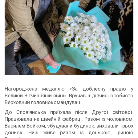
Нагороджена медаллю «За доблесну працю у
Великій Вітчизняній війні». Вручав її дівчині особисто
Верховний головнокомандувач.
До Слов’янська приїхала після Другої світової.
Працювала на швейній фабриці. Разом із чоловіком,
Василем Бойком, збудували будинок, виховали трьох
доньок. Нині живе разом із донькою, Іриною