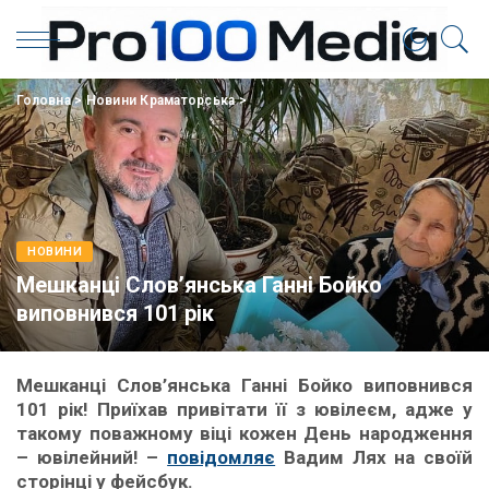
Головна
>
Новини Краматорська
>
НОВИНИ
Мешканці Слов’янська Ганні Бойко
виповнився 101 рік
Мешканці Слов’янська Ганні Бойко виповнився
101 рік! Приїхав привітати її з ювілеєм, адже у
такому поважному віці кожен День народження
– ювілейний! –
повідомляє
Вадим Лях на своїй
сторінці у фейсбук.