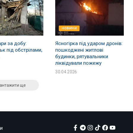
НОВИНИ
ри за добу:
Ясногірка під ударом дронів:
к під обстрілами,
пошкоджені житлові
а
будинки, рятувальники
ліквідували пожежу
30.04.2026
антажити ще
и