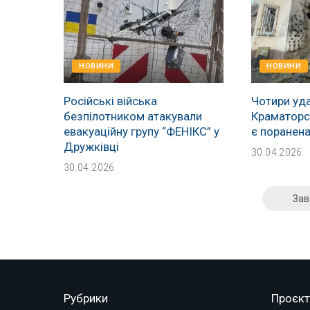
НОВИНИ
НОВИНИ
Російські війська
Чотири уда
безпілотником атакували
Краматорсь
евакуаційну групу “ФЕНІКС” у
є поранен
Дружківці
30.04.2026
30.04.2026
Зав
Рубрики
Проєкт