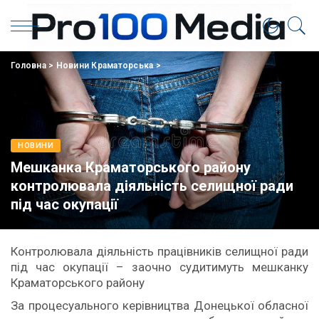
Головна
>
Новини Краматорська
>
НОВИНИ
Мешканка Краматорського району
контролювала діяльність селищної ради
під час окупації
Контролювала діяльність працівників селищної ради
під час окупації – заочно судитимуть мешканку
Краматорського району
За процесуального керівництва Донецької обласної