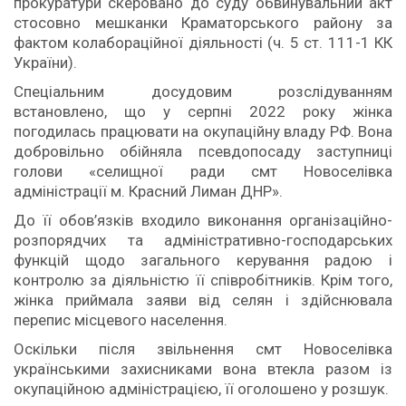
прокуратури скеровано до суду обвинувальний акт
стосовно мешканки Краматорського району за
фактом колабораційної діяльності (ч. 5 ст. 111-1 КК
України).
Спеціальним досудовим розслідуванням
встановлено, що у серпні 2022 року жінка
погодилась працювати на окупаційну владу РФ. Вона
добровільно обійняла псевдопосаду заступниці
голови «селищної ради смт Новоселівка
адміністрації м. Красний Лиман ДНР».
До її обов’язків входило виконання організаційно-
розпорядчих та адміністративно-господарських
функцій щодо загального керування радою і
контролю за діяльністю її співробітників. Крім того,
жінка приймала заяви від селян і здійснювала
перепис місцевого населення.
Оскільки після звільнення смт Новоселівка
українськими захисниками вона втекла разом із
окупаційною адміністрацією, її оголошено у розшук.