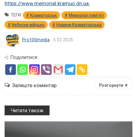
https://www.memorial.kramuo.dn.ua.
ТЕГИ
Краматорськ
Меморіал пам'яті
Небесне військо
Новини Краматорська
Pro100media
5.02.2025
Поділитися
Залиште коментар
Розгорнути ▼
Читати також