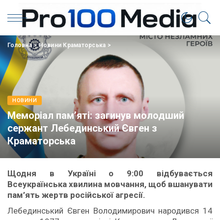
Головна
>
Новини Краматорська
>
НОВИНИ
Меморіал пам’яті: загинув молодший
сержант Лебединський Євген з
Краматорська
Щодня в Україні о 9:00 відбувається
Всеукраїнська хвилина мовчання, щоб вшанувати
пам’ять жертв російської агресії.
Лебединський Євген Володимирович народився 14