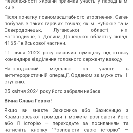
Незалежності України приймав участь у параді в м.
Київ.
Після початку повномасштабного вторгнення, Євген
побував в таких гарячих точках, як м. Рубіжне та м
Сєвєродонецьк, Луганської області, н.п.
Богородичне, с. Долина, Донецької області у складі
4165-ї військової частини.
11 січня 2023 року закінчив суміщену підготовку
командира відділення головного сержанту взводу.
Нагороджений медаллю за участь в
антитерористичній операції, Орденом за мужність ІІІ
ступеню.
25 квітня 2024 року його забрали небеса.
Вічна Слава Герою!
Якщо ви знаєте Захисника або Захисницю з
Краматорської громади і можете розповісти його
або її історію — переходьте за посиланням та
натисніть кнопку “Розповісти свою історію” —