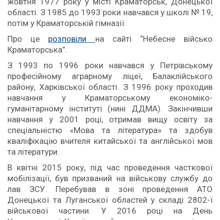
жовтня 1977 року у місті Краматорськ, Донецької
області. З 1985 до 1993 роки навчався у школі № 19,
потім у Краматорській гімназії.
Про це
розповіли
на сайті “Небесне військо
Краматорська”.
З 1993 по 1996 роки навчався у Петрівському
професійному аграрному ліцеї, Балаклійського
району, Харківської області. З 1996 року проходив
навчання у Краматорському економіко-
гуманітарному інституті (нині ДДМА). Закінчивши
навчання у 2001 році, отримав вищу освіту за
спеціальністю «Мова та література» та здобув
кваліфікацію вчителя китайської та англійської мов
та літератури.
В квітні 2015 року, під час проведення часткової
мобілізації, був призваний на військову службу до
лав ЗСУ. Перебував в зоні проведення АТО
Донецької та Луганської областей у складі 2802-ї
військової частини. У 2016 році на День