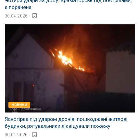
Чотири удари за добу: Краматорськ під обстрілами,
є поранена
30.04.2026
НОВИНИ
Ясногірка під ударом дронів: пошкоджені житлові
будинки, рятувальники ліквідували пожежу
30.04.2026