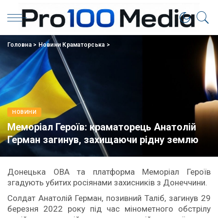
Головна
>
Новини Краматорська
>
НОВИНИ
Меморіал Героїв: краматорець Анатолій
Герман загинув, захищаючи рідну землю
Донецька ОВА та платформа Меморіал Героїв
згадують убитих росіянами захисників з Донеччини.
Солдат Анатолій Герман, позивний Таліб, загинув 29
березня 2022 року під час мінометного обстрілу