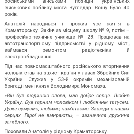
російськими військами позицій українських
військових поблизу міста Вугледар. Воїну було 40
років.
Анатолій народився і прожив усе життя в
Краматорську. Закінчив місцеву школу № 9, потім –
професійно-технічне училище № 28. Працював на
автотранспортному підприємстві у рідному місті,
займався ремонтом радіотехніки й
електрообладнання.
Під час повномасштабного російського вторгнення
чоловік став на захист країни у лавах Збройних Сил
України. Служив у 53-й окремій механізованій
бригаді імені князя Володимира Мономаха.
«Він був людиною слова, мав добре серце. Любив
Україну. Був гарним чоловіком і люблячим татусем.
Дуже сумуємо, любимо, пам’ятаємо. Завжди в наших
серцях. Герої не вмирають», – зазначила дружина
загиблого.
Поховали Анатолія у рідному Краматорську.