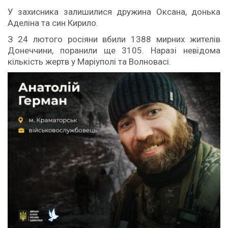
У захисника залишилися дружина Оксана, донька
Аделіна та син Кирило.
З 24 лютого росіяни вбили 1388 мирних жителів
Донеччини, поранили ще 3105. Наразі невідома
кількість жертв у Маріуполі та Волновасі.