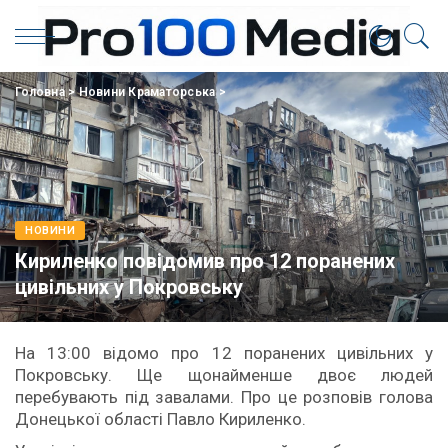
Головна
>
Новини Краматорська
>
НОВИНИ
Кириленко повідомив про 12 поранених
цивільних у Покровську
На 13:00 відомо про 12 поранених цивільних у
Покровську. Ще щонайменше двоє людей
перебувають під завалами. Про це розповів голова
Донецької області Павло Кириленко.