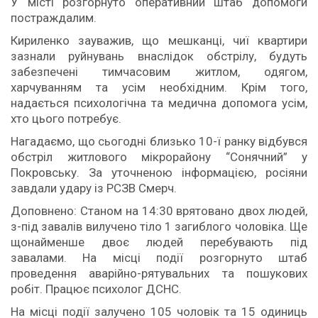
У місті розгорнуто оперативний штаб допомоги
постраждалим.
Кириленко зауважив, що мешканці, чиї квартири
зазнали руйнувань внаслідок обстрілу, будуть
забезпечені тимчасовим житлом, одягом,
харчуванням та усім необхідним. Крім того,
надається психологічна та медична допомога усім,
хто цього потребує.
Нагадаємо, що сьогодні близько 10-ї ранку відбувся
обстріл житлового мікрорайону “Сонячний” у
Покровську. За уточненою інформацією, росіяни
завдали удару із РСЗВ Смерч.
Доповнено: Станом на 14:30 врятовано двох людей,
з-під завалів вилучено тіло 1 загиблого чоловіка. Ще
щонайменше двоє людей перебувають під
завалами. На місці події розгорнуто штаб
проведення аварійно-рятувальних та пошукових
робіт. Працює психолог ДСНС.
На місці події залучено 105 чоловік та 15 одиниць