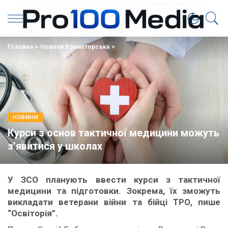
Головна
>
Новини Краматорська
>
НОВИНИ
Курси з основ тактичної медицини можуть
з’явитися у школах
У ЗСО планують ввести курси з тактичної
медицини та підготовки. Зокрема, їх зможуть
викладати ветерани війни та бійці ТРО, пише
“Освіторія”.