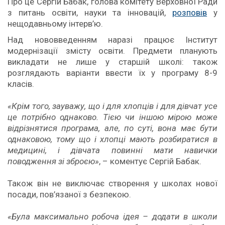
Про це Сергій Бабак, голова комітету Верховної Ради
з питань освіти, науки та інновацій,
розповів
у
нещодавньому інтерв’ю.
Над нововведенням наразі працює Інститут
модернізації змісту освіти. Предмети планують
викладати не лише у старшій школі: також
розглядають варіанти ввести їх у програму 8-9
класів.
«Крім того, зауважу, що і для хлопців і для дівчат усе
це потрібно однаково. Тією чи іншою мірою може
відрізнятися програма, але, по суті, вона має бути
однаковою, тому що і хлопці мають розбиратися в
медицині, і дівчата повинні мати навички
поводження зі зброєю»
, – коментує Сергій Бабак.
Також він не виключає створення у школах нової
посади, пов’язаної з безпекою.
«Була максимально робоча ідея – додати в школи