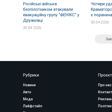
Російські війська
Чотири уда
безпілотником атакували
Краматорсь
евакуаційну групу “ФЕНІКС” у
є поранен
Дружківці
30.04.2026
30.04.2026
Зав
Рубрики
Проєкт
Новини
Про нас
Авто
Контакт
Мода
Реклам
Лайфстайл
Політик