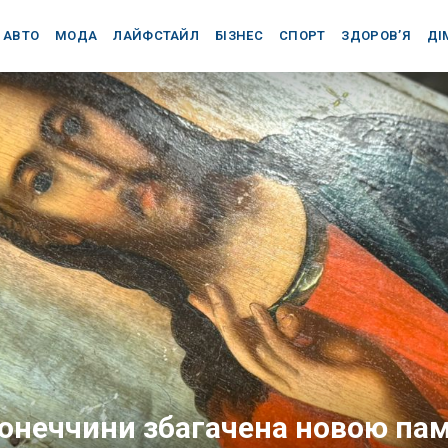
АВТО
МОДА
ЛАЙФСТАЙЛ
БІЗНЕС
СПОРТ
ЗДОРОВ’Я
ДІ
онеччини збагачена новою па