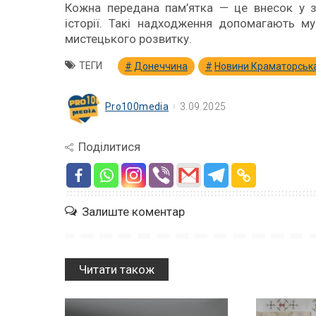
Кожна передана пам’ятка — це внесок у зб
історії. Такі надходження допомагають му
мистецького розвитку.
ТЕГИ
Донеччина
Новини Краматорськ
Pro100media
3.09.2025
Поділитися
Залиште коментар
Читати також