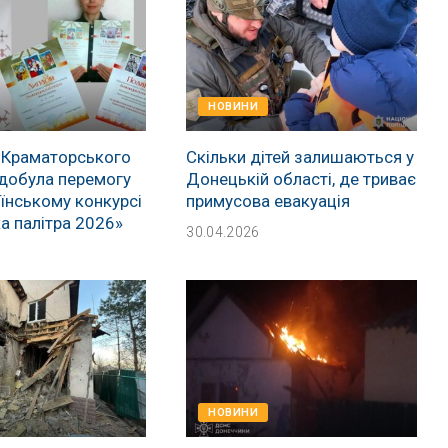
НОВИНИ
 Краматорського
Скільки дітей залишаються у
добула перемогу
Донецькій області, де триває
їнському конкурсі
примусова евакуація
а палітра 2026»
30.04.2026
НОВИНИ