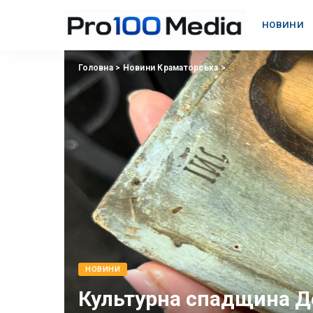
НОВИНИ
Головна
>
Новини Краматорська
>
НОВИНИ
Культурна спадщина Д