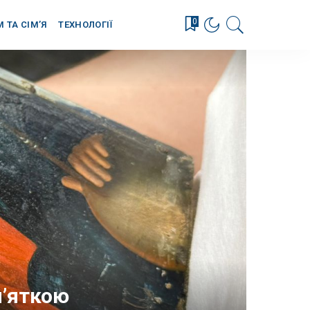
0
М ТА СІМ’Я
ТЕХНОЛОГІЇ
м’яткою