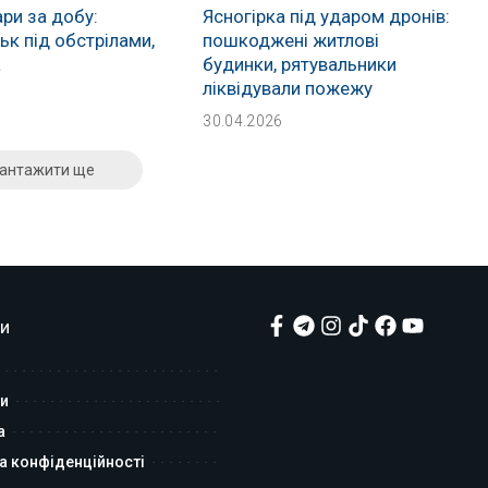
ри за добу:
Ясногірка під ударом дронів:
к під обстрілами,
пошкоджені житлові
а
будинки, рятувальники
ліквідували пожежу
30.04.2026
антажити ще
и
и
а
а конфіденційності