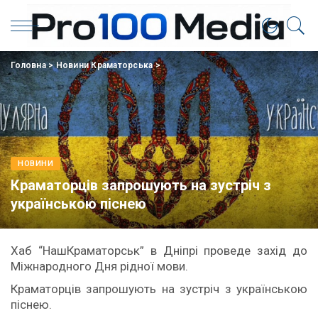
Головна
>
Новини Краматорська
>
НОВИНИ
Краматорців запрошують на зустріч з
українською піснею
Хаб “НашКраматорськ” в Дніпрі проведе захід до
Міжнародного Дня рідної мови.
Краматорців запрошують на зустріч з українською
піснею.