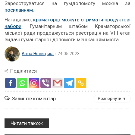
Зареєструватися на гумдопомогу можна за
посиланням
.
Нагадаємо,
краматорці можуть отримати продуктові
набори
. Гуманітарним штабом Краматорської
міської ради продовжується реєстрація на VІІІ етап
видачі гуманітарної допомоги мешканцям міста.
Анна Новицька
24.05.2023
Поділитися
Залиште коментар
Розгорнути ▼
Читати також