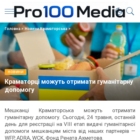
Головна
>
Новини Краматорська
>
НОВИНИ
Краматорці можуть отримати гуманітарну
допомогу
Мешканці Краматорська можуть отримати
гуманітарну допомогу. Сьогодні, 24 травня, останній
день для реєстрації на VІІІ етап видачі гуманітарної
допомоги мешканцям міста від наших партнерів —
WFP, ADRA, WCK, Фонд Рената Ахметова.