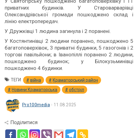
У Святогірську пошкоджено багатоповерхівку і 11
приватних будинків. У Староварварівці
Олександрівської громади пошкоджено склад і
лінію електропередач.
У Дружківці 1 людина загинула і 2 поранені.
У Костянтинівці 2 людини поранено, пошкоджено 5
багатоповерхівок, 3 приватні будинки, 5 газогонів і 2
торгові павільйони; в Іванопіллі поранено 2 людини,
пошкоджено будинок; у Білокузьминівці
пошкоджено 4 будинки.
ТЕГИ
війна
Краматорський район
Новини Краматорська
обстріл
Pro100media
11.08.2025
Поділитися