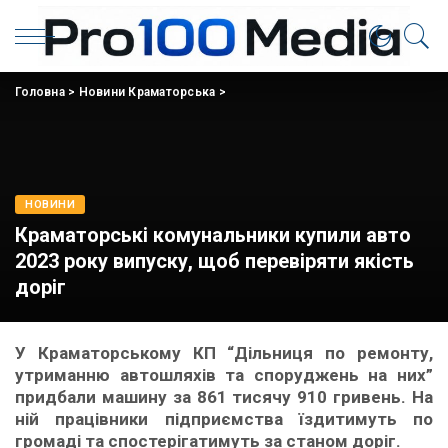
Головна
>
Новини Краматорська
>
НОВИНИ
Краматорські комунальники купили авто
2023 року випуску, щоб перевіряти якість
доріг
У Краматорському КП “Дільниця по ремонту,
утриманню автошляхів та споруджень на них”
придбали машину за 861 тисячу 910 гривень. На
ній працівники підприємства їздитимуть по
громаді та спостерігатимуть за станом доріг.