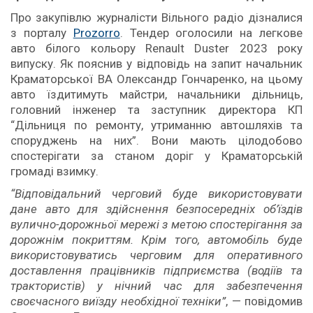
Про закупівлю журналісти Вільного радіо дізналися
з порталу
Prozorro
. Тендер оголосили на легкове
авто білого кольору Renault Duster 2023 року
випуску. Як пояснив у відповідь на запит начальник
Краматорської ВА Олександр Гончаренко, на цьому
авто їздитимуть майстри, начальники дільниць,
головний інженер та заступник директора КП
“Дільниця по ремонту, утриманню автошляхів та
споруджень на них”. Вони мають цілодобово
спостерігати за станом доріг у Краматорській
громаді взимку.
“Відповідальний черговий буде використовувати
дане авто для здійснення безпосередніх об’їздів
вулично-дорожньої мережі з метою спостерігання за
дорожнім покриттям. Крім того, автомобіль буде
використовуватись черговим для оперативного
доставлення працівників підприємства (водіїв та
трактористів) у нічний час для забезпечення
своєчасного виїзду необхідної техніки”
, — повідомив