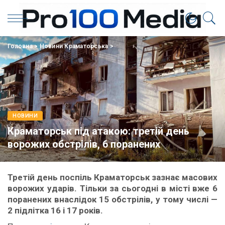
Головна
>
Новини Краматорська
>
НОВИНИ
Краматорськ під атакою: третій день
ворожих обстрілів, 6 поранених
Третій день поспіль Краматорськ зазнає масових
ворожих ударів. Тільки за сьогодні в місті вже 6
поранених внаслідок 15 обстрілів, у тому числі —
2 підлітка 16 і 17 років.