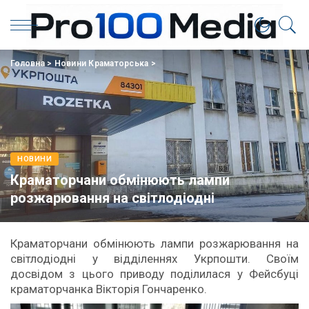
Головна
>
Новини Краматорська
>
НОВИНИ
Краматорчани обмінюють лампи
розжарювання на світлодіодні
Краматорчани обмінюють лампи розжарювання на
світлодіодні у відділеннях Укрпошти. Своїм
досвідом з цього приводу поділилася у Фейсбуці
краматорчанка Вікторія Гончаренко.